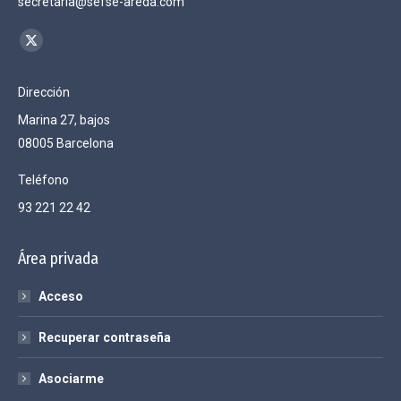
secretaria@sefse-areda.com
Encuéntranos en:
X
page
Dirección
opens
Marina 27, bajos
in
08005 Barcelona
new
window
Teléfono
93 221 22 42
Área privada
Acceso
Recuperar contraseña
Asociarme