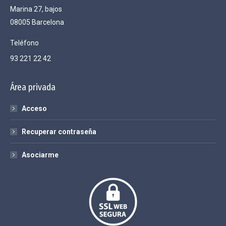
Marina 27, bajos
in
08005 Barcelona
new
window
Teléfono
93 221 22 42
Área privada
Acceso
Recuperar contraseña
Asociarme