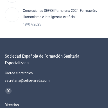
Conclusiones SEFSE Pamplona 2024. Formación,
Humanismo e Inteligencia Artificial
18/07/2025
Sociedad Española de Formación Sanitaria
Especializada
Correo electrónico
secretaria@sefse-areda.com
Encuéntranos en:
X
page
Dirección
opens