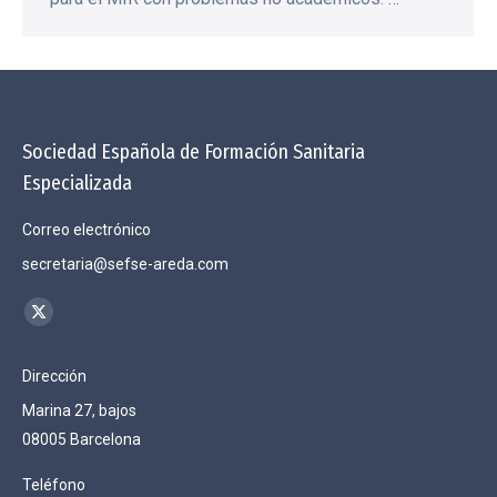
Sociedad Española de Formación Sanitaria
Especializada
Correo electrónico
secretaria@sefse-areda.com
Encuéntranos en:
X
page
Dirección
opens
Marina 27, bajos
in
08005 Barcelona
new
window
Teléfono