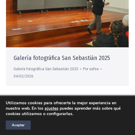
Galería fotográfica San Sebastián 2025
Galería fotográfica San Sebastián 2025
Por
sefse
04/02/2026
© Sociedad Español de Formación Sanitaria Especializada
Utilizamos cookies para ofrecerte la mejor experiencia en
nuestra web. En los
ajustes
puedes aprender más sobre qué
COMPROMISO CON LA PROTECCIÓN DE DATOS PERSONALES
|
POLÍTICA
cookies utilizamos o configurarlas.
DE PRIVACIDAD
|
POLÍTICA DE COOKIES
Aceptar