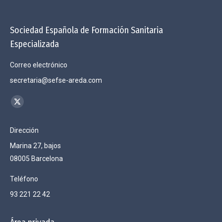
Sociedad Española de Formación Sanitaria
Especializada
Correo electrónico
secretaria@sefse-areda.com
Encuéntranos en:
X
page
Dirección
opens
Marina 27, bajos
in
08005 Barcelona
new
window
Teléfono
93 221 22 42