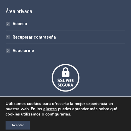
Área privada
Acceso
Recuperar contraseña
Asociarme
Utilizamos cookies para ofrecerte la mejor experiencia en
nuestra web. En los
ajustes
puedes aprender más sobre qué
cookies utilizamos o configurarlas.
© Sociedad Español de Formación Sanitaria Especializada
Aceptar
COMPROMISO CON LA PROTECCIÓN DE DATOS PERSONALES
|
POLÍTICA