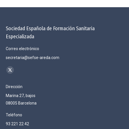
Sociedad Española de Formación Sanitaria
Especializada
Correo electrónico
secretaria@sefse-areda.com
Encuéntranos en:
X
page
Dirección
opens
Marina 27, bajos
in
08005 Barcelona
new
window
Teléfono
93 221 22 42